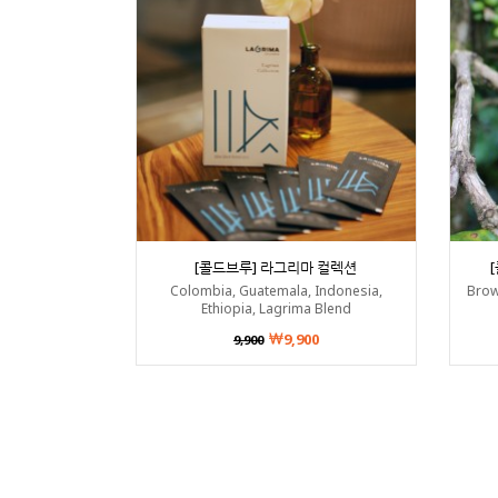
[콜드브루] 라그리마 컬렉션
Colombia, Guatemala, Indonesia,
Brow
Ethiopia, Lagrima Blend
9,900
9,900