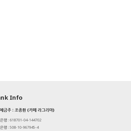
nk Info
예금주 : 조종환 (카페 라그리마)
은행
: 618701-04-144702
은행
: 508-10-967945-4