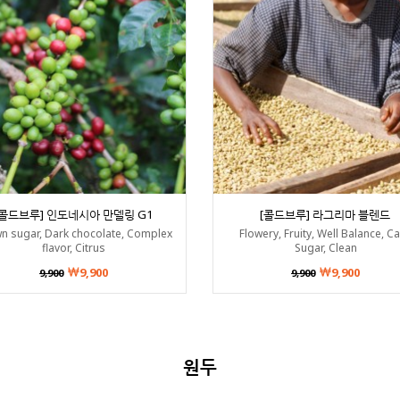
[콜드브루] 인도네시아 만델링 G1
[콜드브루] 라그리마 블렌드
n sugar, Dark chocolate, Complex
Flowery, Fruity, Well Balance, C
flavor, Citrus
Sugar, Clean
9,900
9,900
9,900
9,900
원두