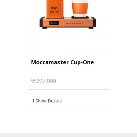
 (1-2
Moccamaster Cup-One
모카마스터
인용)
￦297,000
￦4,500
Show Details
Show De