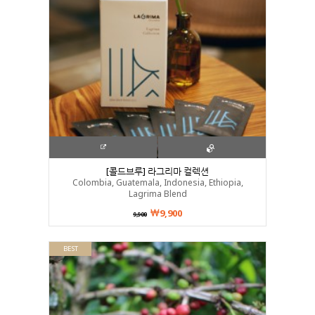
[콜드브루] 라그리마 컬렉션
Colombia, Guatemala, Indonesia, Ethiopia,
Lagrima Blend
9,900
9,900
BEST