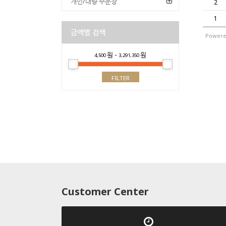
개인/대량 주문창
2
1
금액별 검색
Powere
원 -
원
4,500
3,291,350
FILTER
Customer Center