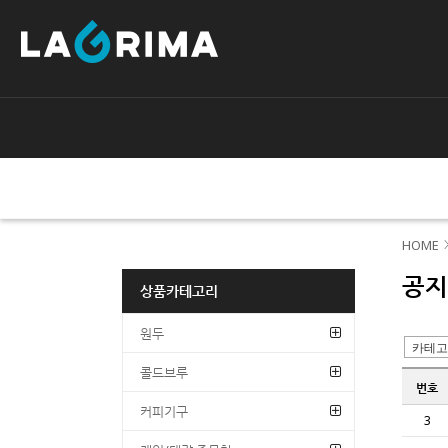
HOME
공지
상품카테고리
원두
콜드브루
번호
커피기구
3