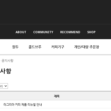
ABOUT
COMMUNITY
RECOMMEND
SHOP
원두
콜드브루
커피기구
개인/대량 주문창
공지사항
사항
제목
라그리마 커피 제품 리뉴얼 안내