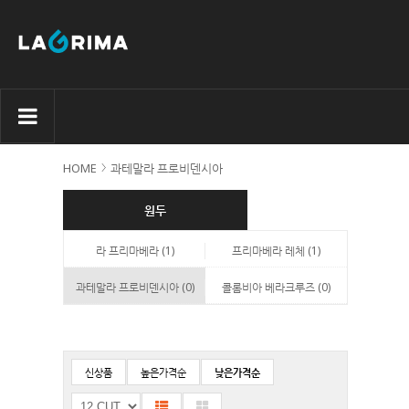
HOME
과테말라 프로비덴시아
원두
라 프리마베라 (1)
프리마베라 레체 (1)
과테말라 프로비덴시아 (0)
콜롬비아 베라크루즈 (0)
신상품
높은가격순
낮은가격순